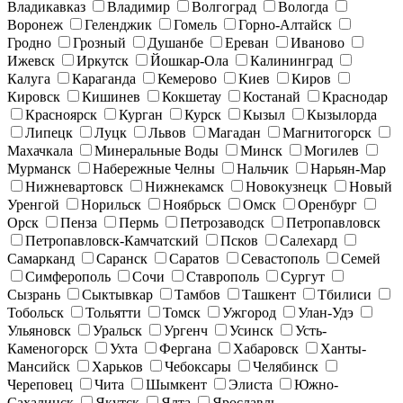
Владикавказ
Владимир
Волгоград
Вологда
Воронеж
Геленджик
Гомель
Горно-Алтайск
Гродно
Грозный
Душанбе
Ереван
Иваново
Ижевск
Иркутск
Йошкар-Ола
Калининград
Калуга
Караганда
Кемерово
Киев
Киров
Кировск
Кишинев
Кокшетау
Костанай
Краснодар
Красноярск
Курган
Курск
Кызыл
Кызылорда
Липецк
Луцк
Львов
Магадан
Магнитогорск
Махачкала
Минеральные Воды
Минск
Могилев
Мурманск
Набережные Челны
Нальчик
Нарьян-Мар
Нижневартовск
Нижнекамск
Новокузнецк
Новый
Уренгой
Норильск
Ноябрьск
Омск
Оренбург
Орск
Пенза
Пермь
Петрозаводск
Петропавловск
Петропавловск-Камчатский
Псков
Салехард
Самарканд
Саранск
Саратов
Севастополь
Семей
Симферополь
Сочи
Ставрополь
Сургут
Сызрань
Сыктывкар
Тамбов
Ташкент
Тбилиси
Тобольск
Тольятти
Томск
Ужгород
Улан-Удэ
Ульяновск
Уральск
Ургенч
Усинск
Усть-
Каменогорск
Ухта
Фергана
Хабаровск
Ханты-
Мансийск
Харьков
Чебоксары
Челябинск
Череповец
Чита
Шымкент
Элиста
Южно-
Сахалинск
Якутск
Ялта
Ярославль