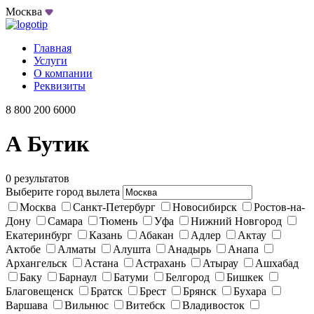
Москва
Главная
Услуги
О компании
Реквизиты
8 800 200 6000
А Бутик
0 результатов
Выберите город вылета
Москва
Санкт-Петербург
Новосибирск
Ростов-на-
Дону
Самара
Тюмень
Уфа
Нижний Новгород
Екатеринбург
Казань
Абакан
Адлер
Актау
Актобе
Алматы
Алушта
Анадырь
Анапа
Архангельск
Астана
Астрахань
Атырау
Ашхабад
Баку
Барнаул
Батуми
Белгород
Бишкек
Благовещенск
Братск
Брест
Брянск
Бухара
Варшава
Вильнюс
Витебск
Владивосток