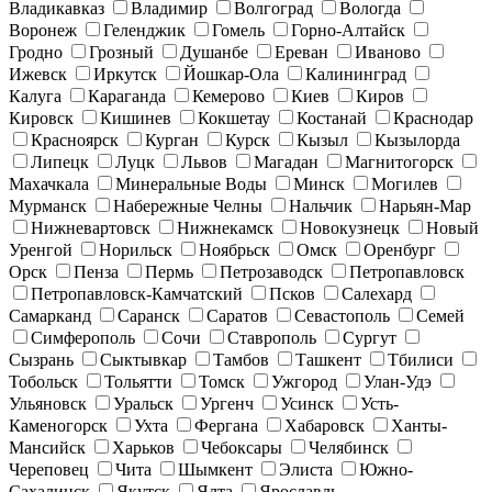
Владикавказ
Владимир
Волгоград
Вологда
Воронеж
Геленджик
Гомель
Горно-Алтайск
Гродно
Грозный
Душанбе
Ереван
Иваново
Ижевск
Иркутск
Йошкар-Ола
Калининград
Калуга
Караганда
Кемерово
Киев
Киров
Кировск
Кишинев
Кокшетау
Костанай
Краснодар
Красноярск
Курган
Курск
Кызыл
Кызылорда
Липецк
Луцк
Львов
Магадан
Магнитогорск
Махачкала
Минеральные Воды
Минск
Могилев
Мурманск
Набережные Челны
Нальчик
Нарьян-Мар
Нижневартовск
Нижнекамск
Новокузнецк
Новый
Уренгой
Норильск
Ноябрьск
Омск
Оренбург
Орск
Пенза
Пермь
Петрозаводск
Петропавловск
Петропавловск-Камчатский
Псков
Салехард
Самарканд
Саранск
Саратов
Севастополь
Семей
Симферополь
Сочи
Ставрополь
Сургут
Сызрань
Сыктывкар
Тамбов
Ташкент
Тбилиси
Тобольск
Тольятти
Томск
Ужгород
Улан-Удэ
Ульяновск
Уральск
Ургенч
Усинск
Усть-
Каменогорск
Ухта
Фергана
Хабаровск
Ханты-
Мансийск
Харьков
Чебоксары
Челябинск
Череповец
Чита
Шымкент
Элиста
Южно-
Сахалинск
Якутск
Ялта
Ярославль