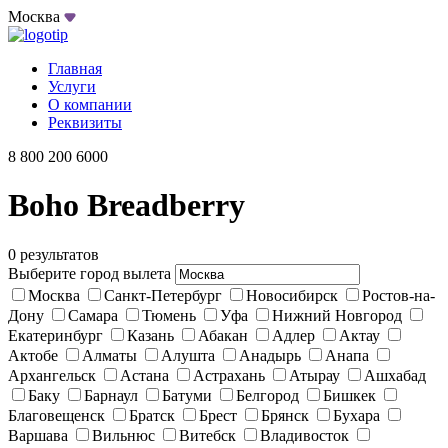
Москва
Главная
Услуги
О компании
Реквизиты
8 800 200 6000
Boho Breadberry
0 результатов
Выберите город вылета
Москва
Санкт-Петербург
Новосибирск
Ростов-на-
Дону
Самара
Тюмень
Уфа
Нижний Новгород
Екатеринбург
Казань
Абакан
Адлер
Актау
Актобе
Алматы
Алушта
Анадырь
Анапа
Архангельск
Астана
Астрахань
Атырау
Ашхабад
Баку
Барнаул
Батуми
Белгород
Бишкек
Благовещенск
Братск
Брест
Брянск
Бухара
Варшава
Вильнюс
Витебск
Владивосток