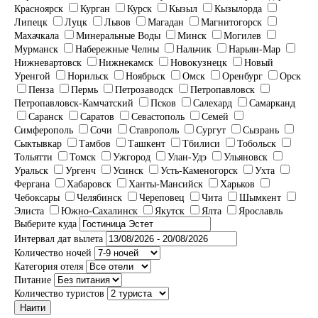
Красноярск
Курган
Курск
Кызыл
Кызылорда
Липецк
Луцк
Львов
Магадан
Магнитогорск
Махачкала
Минеральные Воды
Минск
Могилев
Мурманск
Набережные Челны
Нальчик
Нарьян-Мар
Нижневартовск
Нижнекамск
Новокузнецк
Новый
Уренгой
Норильск
Ноябрьск
Омск
Оренбург
Орск
Пенза
Пермь
Петрозаводск
Петропавловск
Петропавловск-Камчатский
Псков
Салехард
Самарканд
Саранск
Саратов
Севастополь
Семей
Симферополь
Сочи
Ставрополь
Сургут
Сызрань
Сыктывкар
Тамбов
Ташкент
Тбилиси
Тобольск
Тольятти
Томск
Ужгород
Улан-Удэ
Ульяновск
Уральск
Ургенч
Усинск
Усть-Каменогорск
Ухта
Фергана
Хабаровск
Ханты-Мансийск
Харьков
Чебоксары
Челябинск
Череповец
Чита
Шымкент
Элиста
Южно-Сахалинск
Якутск
Ялта
Ярославль
Выберите куда
Интервал дат вылета
Количество ночей
Категория отеля
Питание
Количество туристов
Наити