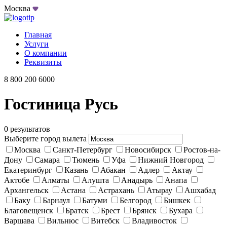
Москва
Главная
Услуги
О компании
Реквизиты
8 800 200 6000
Гостиница Русь
0 результатов
Выберите город вылета
Москва
Санкт-Петербург
Новосибирск
Ростов-на-
Дону
Самара
Тюмень
Уфа
Нижний Новгород
Екатеринбург
Казань
Абакан
Адлер
Актау
Актобе
Алматы
Алушта
Анадырь
Анапа
Архангельск
Астана
Астрахань
Атырау
Ашхабад
Баку
Барнаул
Батуми
Белгород
Бишкек
Благовещенск
Братск
Брест
Брянск
Бухара
Варшава
Вильнюс
Витебск
Владивосток