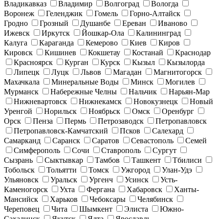
Владикавказ
Владимир
Волгоград
Вологда
Воронеж
Геленджик
Гомель
Горно-Алтайск
Гродно
Грозный
Душанбе
Ереван
Иваново
Ижевск
Иркутск
Йошкар-Ола
Калининград
Калуга
Караганда
Кемерово
Киев
Киров
Кировск
Кишинев
Кокшетау
Костанай
Краснодар
Красноярск
Курган
Курск
Кызыл
Кызылорда
Липецк
Луцк
Львов
Магадан
Магнитогорск
Махачкала
Минеральные Воды
Минск
Могилев
Мурманск
Набережные Челны
Нальчик
Нарьян-Мар
Нижневартовск
Нижнекамск
Новокузнецк
Новый
Уренгой
Норильск
Ноябрьск
Омск
Оренбург
Орск
Пенза
Пермь
Петрозаводск
Петропавловск
Петропавловск-Камчатский
Псков
Салехард
Самарканд
Саранск
Саратов
Севастополь
Семей
Симферополь
Сочи
Ставрополь
Сургут
Сызрань
Сыктывкар
Тамбов
Ташкент
Тбилиси
Тобольск
Тольятти
Томск
Ужгород
Улан-Удэ
Ульяновск
Уральск
Ургенч
Усинск
Усть-
Каменогорск
Ухта
Фергана
Хабаровск
Ханты-
Мансийск
Харьков
Чебоксары
Челябинск
Череповец
Чита
Шымкент
Элиста
Южно-
Сахалинск
Якутск
Ялта
Ярославль