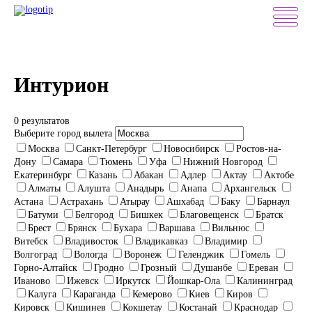
Интурион
0 результатов
Выберите город вылета
Москва
Санкт-Петербург
Новосибирск
Ростов-на-
Дону
Самара
Тюмень
Уфа
Нижний Новгород
Екатеринбург
Казань
Абакан
Адлер
Актау
Актобе
Алматы
Алушта
Анадырь
Анапа
Архангельск
Астана
Астрахань
Атырау
Ашхабад
Баку
Барнаул
Батуми
Белгород
Бишкек
Благовещенск
Братск
Брест
Брянск
Бухара
Варшава
Вильнюс
Витебск
Владивосток
Владикавказ
Владимир
Волгоград
Вологда
Воронеж
Геленджик
Гомель
Горно-Алтайск
Гродно
Грозный
Душанбе
Ереван
Иваново
Ижевск
Иркутск
Йошкар-Ола
Калининград
Калуга
Караганда
Кемерово
Киев
Киров
Кировск
Кишинев
Кокшетау
Костанай
Краснодар