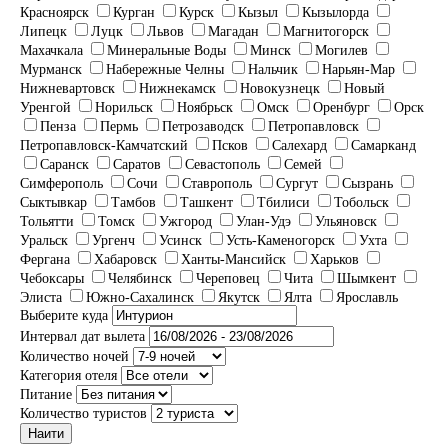
Красноярск
Курган
Курск
Кызыл
Кызылорда
Липецк
Луцк
Львов
Магадан
Магнитогорск
Махачкала
Минеральные Воды
Минск
Могилев
Мурманск
Набережные Челны
Нальчик
Нарьян-Мар
Нижневартовск
Нижнекамск
Новокузнецк
Новый
Уренгой
Норильск
Ноябрьск
Омск
Оренбург
Орск
Пенза
Пермь
Петрозаводск
Петропавловск
Петропавловск-Камчатский
Псков
Салехард
Самарканд
Саранск
Саратов
Севастополь
Семей
Симферополь
Сочи
Ставрополь
Сургут
Сызрань
Сыктывкар
Тамбов
Ташкент
Тбилиси
Тобольск
Тольятти
Томск
Ужгород
Улан-Удэ
Ульяновск
Уральск
Ургенч
Усинск
Усть-Каменогорск
Ухта
Фергана
Хабаровск
Ханты-Мансийск
Харьков
Чебоксары
Челябинск
Череповец
Чита
Шымкент
Элиста
Южно-Сахалинск
Якутск
Ялта
Ярославль
Выберите куда
Интервал дат вылета
Количество ночей
Категория отеля
Питание
Количество туристов
Наити