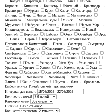
Калуга
Караганда
Кемерово
Киев
Киров
Кировск
Кишинев
Кокшетау
Костанай
Краснодар
Красноярск
Курган
Курск
Кызыл
Кызылорда
Липецк
Луцк
Львов
Магадан
Магнитогорск
Махачкала
Минеральные Воды
Минск
Могилев
Мурманск
Набережные Челны
Нальчик
Нарьян-Мар
Нижневартовск
Нижнекамск
Новокузнецк
Новый
Уренгой
Норильск
Ноябрьск
Омск
Оренбург
Орск
Пенза
Пермь
Петрозаводск
Петропавловск
Петропавловск-Камчатский
Псков
Салехард
Самарканд
Саранск
Саратов
Севастополь
Семей
Симферополь
Сочи
Ставрополь
Сургут
Сызрань
Сыктывкар
Тамбов
Ташкент
Тбилиси
Тобольск
Тольятти
Томск
Ужгород
Улан-Удэ
Ульяновск
Уральск
Ургенч
Усинск
Усть-Каменогорск
Ухта
Фергана
Хабаровск
Ханты-Мансийск
Харьков
Чебоксары
Челябинск
Череповец
Чита
Шымкент
Элиста
Южно-Сахалинск
Якутск
Ялта
Ярославль
Выберите куда
Интервал дат вылета
Количество ночей
Категория отеля
Питание
Количество туристов