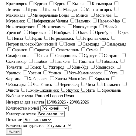
Красноярск
Курган
Курск
Кызыл
Кызылорда
Липецк
Луцк
Львов
Магадан
Магнитогорск
Махачкала
Минеральные Воды
Минск
Могилев
Мурманск
Набережные Челны
Нальчик
Нарьян-Мар
Нижневартовск
Нижнекамск
Новокузнецк
Новый
Уренгой
Норильск
Ноябрьск
Омск
Оренбург
Орск
Пенза
Пермь
Петрозаводск
Петропавловск
Петропавловск-Камчатский
Псков
Салехард
Самарканд
Саранск
Саратов
Севастополь
Семей
Симферополь
Сочи
Ставрополь
Сургут
Сызрань
Сыктывкар
Тамбов
Ташкент
Тбилиси
Тобольск
Тольятти
Томск
Ужгород
Улан-Удэ
Ульяновск
Уральск
Ургенч
Усинск
Усть-Каменогорск
Ухта
Фергана
Хабаровск
Ханты-Мансийск
Харьков
Чебоксары
Челябинск
Череповец
Чита
Шымкент
Элиста
Южно-Сахалинск
Якутск
Ялта
Ярославль
Выберите куда
Интервал дат вылета
Количество ночей
Категория отеля
Питание
Количество туристов
Наити