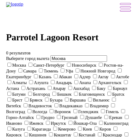
Parrotel Lagoon Resort
0 результатов
Выберите город вылета
Москва
Санкт-Петербург
Новосибирск
Ростов-на-
Дону
Самара
Тюмень
Уфа
Нижний Новгород
Екатеринбург
Казань
Абакан
Адлер
Актау
Актобе
Алматы
Алушта
Анадырь
Анапа
Архангельск
Астана
Астрахань
Атырау
Ашхабад
Баку
Барнаул
Батуми
Белгород
Бишкек
Благовещенск
Братск
Брест
Брянск
Бухара
Варшава
Вильнюс
Витебск
Владивосток
Владикавказ
Владимир
Волгоград
Вологда
Воронеж
Геленджик
Гомель
Горно-Алтайск
Гродно
Грозный
Душанбе
Ереван
Иваново
Ижевск
Иркутск
Йошкар-Ола
Калининград
Калуга
Караганда
Кемерово
Киев
Киров
Кировск
Кишинев
Кокшетау
Костанай
Краснодар