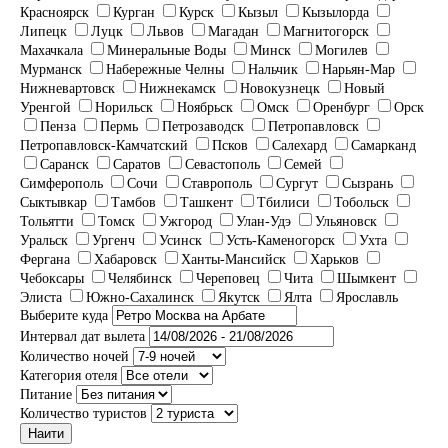
Красноярск
Курган
Курск
Кызыл
Кызылорда
Липецк
Луцк
Львов
Магадан
Магнитогорск
Махачкала
Минеральные Воды
Минск
Могилев
Мурманск
Набережные Челны
Нальчик
Нарьян-Мар
Нижневартовск
Нижнекамск
Новокузнецк
Новый
Уренгой
Норильск
Ноябрьск
Омск
Оренбург
Орск
Пенза
Пермь
Петрозаводск
Петропавловск
Петропавловск-Камчатский
Псков
Салехард
Самарканд
Саранск
Саратов
Севастополь
Семей
Симферополь
Сочи
Ставрополь
Сургут
Сызрань
Сыктывкар
Тамбов
Ташкент
Тбилиси
Тобольск
Тольятти
Томск
Ужгород
Улан-Удэ
Ульяновск
Уральск
Ургенч
Усинск
Усть-Каменогорск
Ухта
Фергана
Хабаровск
Ханты-Мансийск
Харьков
Чебоксары
Челябинск
Череповец
Чита
Шымкент
Элиста
Южно-Сахалинск
Якутск
Ялта
Ярославль
Выберите куда
Интервал дат вылета
Количество ночей
Категория отеля
Питание
Количество туристов
Наити