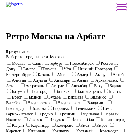
Ретро Москва на Арбате
0 результатов
Выберите город вылета
Москва
Санкт-Петербург
Новосибирск
Ростов-на-
Дону
Самара
Тюмень
Уфа
Нижний Новгород
Екатеринбург
Казань
Абакан
Адлер
Актау
Актобе
Алматы
Алушта
Анадырь
Анапа
Архангельск
Астана
Астрахань
Атырау
Ашхабад
Баку
Барнаул
Батуми
Белгород
Бишкек
Благовещенск
Братск
Брест
Брянск
Бухара
Варшава
Вильнюс
Витебск
Владивосток
Владикавказ
Владимир
Волгоград
Вологда
Воронеж
Геленджик
Гомель
Горно-Алтайск
Гродно
Грозный
Душанбе
Ереван
Иваново
Ижевск
Иркутск
Йошкар-Ола
Калининград
Калуга
Караганда
Кемерово
Киев
Киров
Кировск
Кишинев
Кокшетау
Костанай
Краснодар