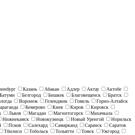
ринбург
Казань
Абакан
Адлер
Актау
Актобе
Батуми
Белгород
Бишкек
Благовещенск
Братск
логда
Воронеж
Геленджик
Гомель
Горно-Алтайск
араганда
Кемерово
Киев
Киров
Кировск
к
Львов
Магадан
Магнитогорск
Махачкала
Нижнекамск
Новокузнецк
Новый Уренгой
Норильск
й
Псков
Салехард
Самарканд
Саранск
Саратов
Тбилиси
Тобольск
Тольятти
Томск
Ужгород