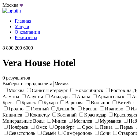
Москва
Главная
Услуги
О компании
Реквизиты
8 800 200 6000
Vera House Hotel
0 результатов
Выберите город вылета
Москва
Санкт-Петербург
Новосибирск
Ростов-на-Д
Алматы
Алушта
Анадырь
Анапа
Архангельск
Ас
Брест
Брянск
Бухара
Варшава
Вильнюс
Витебск
Гродно
Грозный
Душанбе
Ереван
Иваново
Иж
Кишинев
Кокшетау
Костанай
Краснодар
Красноярс
Минеральные Воды
Минск
Могилев
Мурманск
Наб
Ноябрьск
Омск
Оренбург
Орск
Пенза
Пермь
Севастополь
Семей
Симферополь
Сочи
Ставроп