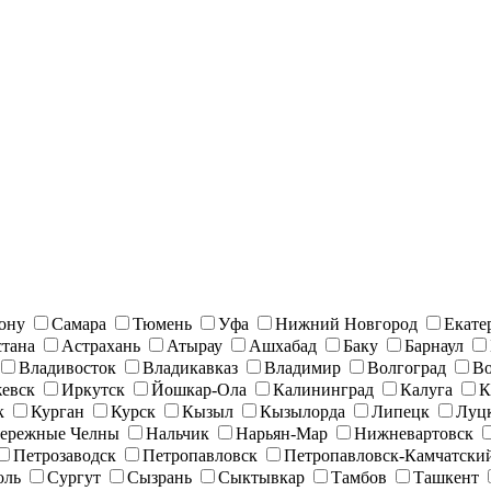
ону
Самара
Тюмень
Уфа
Нижний Новгород
Екате
тана
Астрахань
Атырау
Ашхабад
Баку
Барнаул
Владивосток
Владикавказ
Владимир
Волгоград
Во
евск
Иркутск
Йошкар-Ола
Калининград
Калуга
К
к
Курган
Курск
Кызыл
Кызылорда
Липецк
Луц
ережные Челны
Нальчик
Нарьян-Мар
Нижневартовск
Петрозаводск
Петропавловск
Петропавловск-Камчатски
оль
Сургут
Сызрань
Сыктывкар
Тамбов
Ташкент