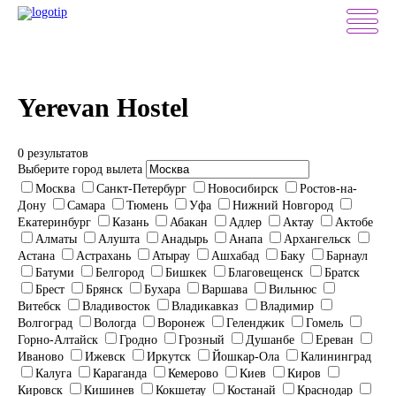
Yerevan Hostel
0 результатов
Выберите город вылета
Москва
Санкт-Петербург
Новосибирск
Ростов-на-
Дону
Самара
Тюмень
Уфа
Нижний Новгород
Екатеринбург
Казань
Абакан
Адлер
Актау
Актобе
Алматы
Алушта
Анадырь
Анапа
Архангельск
Астана
Астрахань
Атырау
Ашхабад
Баку
Барнаул
Батуми
Белгород
Бишкек
Благовещенск
Братск
Брест
Брянск
Бухара
Варшава
Вильнюс
Витебск
Владивосток
Владикавказ
Владимир
Волгоград
Вологда
Воронеж
Геленджик
Гомель
Горно-Алтайск
Гродно
Грозный
Душанбе
Ереван
Иваново
Ижевск
Иркутск
Йошкар-Ола
Калининград
Калуга
Караганда
Кемерово
Киев
Киров
Кировск
Кишинев
Кокшетау
Костанай
Краснодар