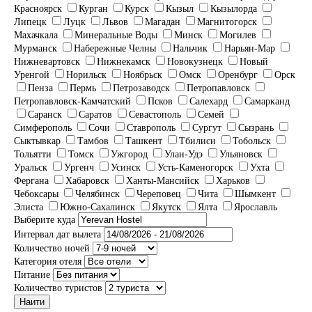
Красноярск
Курган
Курск
Кызыл
Кызылорда
Липецк
Луцк
Львов
Магадан
Магнитогорск
Махачкала
Минеральные Воды
Минск
Могилев
Мурманск
Набережные Челны
Нальчик
Нарьян-Мар
Нижневартовск
Нижнекамск
Новокузнецк
Новый
Уренгой
Норильск
Ноябрьск
Омск
Оренбург
Орск
Пенза
Пермь
Петрозаводск
Петропавловск
Петропавловск-Камчатский
Псков
Салехард
Самарканд
Саранск
Саратов
Севастополь
Семей
Симферополь
Сочи
Ставрополь
Сургут
Сызрань
Сыктывкар
Тамбов
Ташкент
Тбилиси
Тобольск
Тольятти
Томск
Ужгород
Улан-Удэ
Ульяновск
Уральск
Ургенч
Усинск
Усть-Каменогорск
Ухта
Фергана
Хабаровск
Ханты-Мансийск
Харьков
Чебоксары
Челябинск
Череповец
Чита
Шымкент
Элиста
Южно-Сахалинск
Якутск
Ялта
Ярославль
Выберите куда
Интервал дат вылета
Количество ночей
Категория отеля
Питание
Количество туристов
Наити