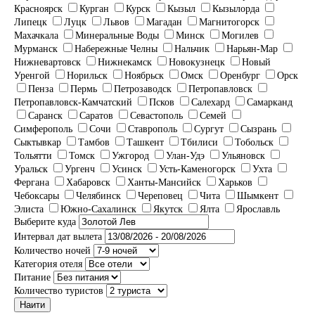
Красноярск
Курган
Курск
Кызыл
Кызылорда
Липецк
Луцк
Львов
Магадан
Магнитогорск
Махачкала
Минеральные Воды
Минск
Могилев
Мурманск
Набережные Челны
Нальчик
Нарьян-Мар
Нижневартовск
Нижнекамск
Новокузнецк
Новый
Уренгой
Норильск
Ноябрьск
Омск
Оренбург
Орск
Пенза
Пермь
Петрозаводск
Петропавловск
Петропавловск-Камчатский
Псков
Салехард
Самарканд
Саранск
Саратов
Севастополь
Семей
Симферополь
Сочи
Ставрополь
Сургут
Сызрань
Сыктывкар
Тамбов
Ташкент
Тбилиси
Тобольск
Тольятти
Томск
Ужгород
Улан-Удэ
Ульяновск
Уральск
Ургенч
Усинск
Усть-Каменогорск
Ухта
Фергана
Хабаровск
Ханты-Мансийск
Харьков
Чебоксары
Челябинск
Череповец
Чита
Шымкент
Элиста
Южно-Сахалинск
Якутск
Ялта
Ярославль
Выберите куда
Интервал дат вылета
Количество ночей
Категория отеля
Питание
Количество туристов
Наити