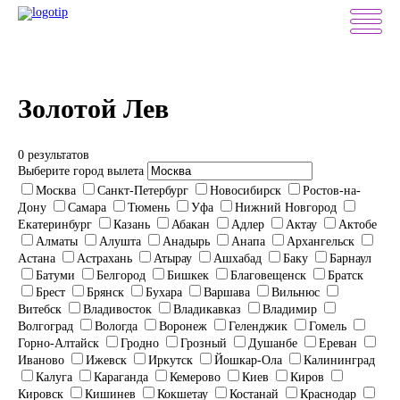
Золотой Лев
0 результатов
Выберите город вылета
Москва
Санкт-Петербург
Новосибирск
Ростов-на-
Дону
Самара
Тюмень
Уфа
Нижний Новгород
Екатеринбург
Казань
Абакан
Адлер
Актау
Актобе
Алматы
Алушта
Анадырь
Анапа
Архангельск
Астана
Астрахань
Атырау
Ашхабад
Баку
Барнаул
Батуми
Белгород
Бишкек
Благовещенск
Братск
Брест
Брянск
Бухара
Варшава
Вильнюс
Витебск
Владивосток
Владикавказ
Владимир
Волгоград
Вологда
Воронеж
Геленджик
Гомель
Горно-Алтайск
Гродно
Грозный
Душанбе
Ереван
Иваново
Ижевск
Иркутск
Йошкар-Ола
Калининград
Калуга
Караганда
Кемерово
Киев
Киров
Кировск
Кишинев
Кокшетау
Костанай
Краснодар